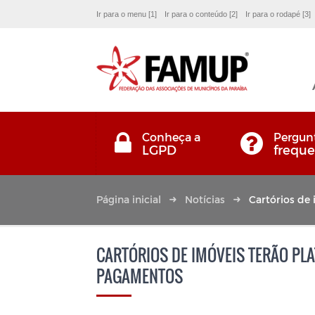
Ir para o menu [1]
Ir para o conteúdo [2]
Ir para o rodapé [3]
Conheça a
Pergun
LGPD
freque
Página inicial
Notícias
Cartórios de
CARTÓRIOS DE IMÓVEIS TERÃO PL
PAGAMENTOS