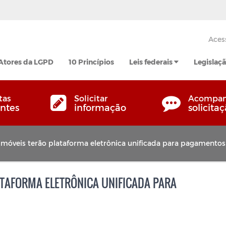
Aces
Atores da LGPD
10 Princípios
Leis federais
Legislaçã
tas
Solicitar
Acompan
ntes
informação
solicita
 imóveis terão plataforma eletrônica unificada para pagamentos
ATAFORMA ELETRÔNICA UNIFICADA PARA