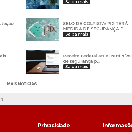
Saiba mais
roteção
SELO DE GOLPISTA: PIX TERÁ
MEDIDA DE SEGURANÇA P...
Saiba mais
ais
Receita Federal atualizará nível
de segurança p...
Saiba mais
MAIS NOTÍCIAS
[2]
Privacidade
Informaçõ