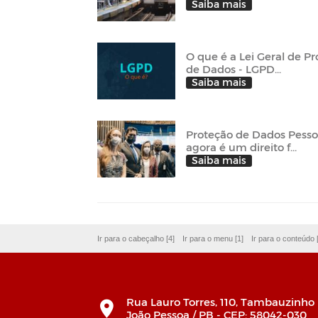
Saiba mais
O que é a Lei Geral de P
de Dados - LGPD...
Saiba mais
Proteção de Dados Pesso
agora é um direito f...
Saiba mais
Ir para o cabeçalho [4]
Ir para o menu [1]
Ir para o conteúdo 
Rua Lauro Torres, 110, Tambauzinho
João Pessoa / PB - CEP: 58042-030