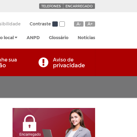
TELEFONES
ENCARREGADO
sibilidade
Contraste
A-
A+
o local
ANPD
Glossário
Notícias
he sua
Aviso de
ção
privacidade