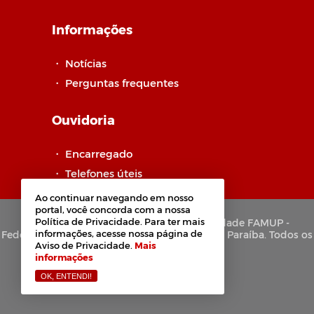
Informações
・
Notícias
・
Perguntas frequentes
Ouvidoria
・
Encarregado
・
Telefones úteis
Ao continuar navegando em nosso
portal, você concorda com a nossa
Política de Privacidade. Para ter mais
Copyright © 2021-2026 Portal de Privacidade FAMUP -
informações, acesse nossa página de
Federação das Associações de municípios da Paraíba. Todos os
Aviso de Privacidade.
Mais
direitos reservados.
informações
OK, ENTENDI!